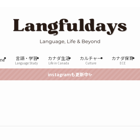
言語・学習
カナダ生活
カルチャー
カナダ保育
me
Language Study
Life in Canada
Culture
ECE
instagramも更新中✨