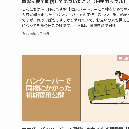
国際恋愛で同棲して気づいたこと【日中カップル】
こんにちは～ Moeです💖 中国人パートナーと同棲を始めて早
カ月が経ちました！ バンクーバーでの同棲生活は少し急に始ま
ですが、気づけばもうすっかり慣れてきて、お互いの素も見え
になってきた今日この頃です。 今回は、国際恋愛で同棲...
2025年10月28日
国
カナダ・バンクーバーで同棲にかかった初期費用【