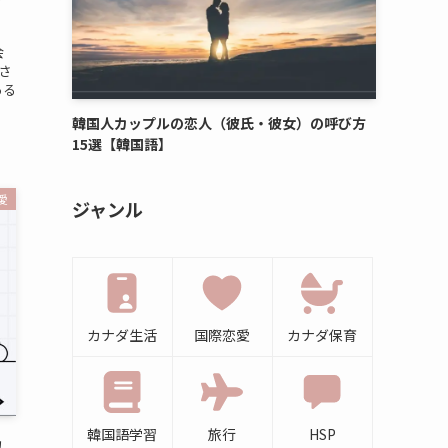
会
さ
ある
韓国人カップルの恋人（彼氏・彼女）の呼び方
15選【韓国語】
愛
ジャンル
カナダ生活
国際恋愛
カナダ保育
韓国語学習
旅行
HSP
カ