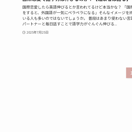
国際恋愛したら英語伸びるとか言われてるけど本当かな？ 「国
をすると、外国語が一気にペラペラになる」そんなイメージを
いる人も多いのではないでしょうか。 普段はあまり使わない言
パートナーと毎日話すことで語学力がぐんぐん伸びる...
2025年7月25日