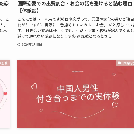
た恋
国際恋愛での出費割合・お金の話を避けると詰む理由
【体験談】
。 こ
こんにちは〜 Moeです💓 国際恋愛って、言語や文化の違いが注
！」
れがちですが、実際に一番揉めやすいのは 「お金」 だと感じてい
と思
す。 付き合い始めは楽しくても、生活・将来・移動が絡んでくると
避けて通れない話題になります😥 遠距離となるとさら...
2026年1月5日
際恋愛
国際恋