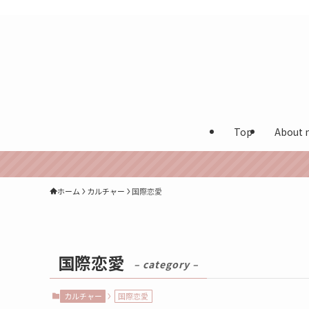
カナダ在住多言語保育士が実体験を発信する海外生活ブログ
Top
About 
ホーム
カルチャー
国際恋愛
国際恋愛
– category –
カルチャー
国際恋愛