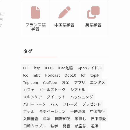
目に
同
フランス語
中国語学習
英語学習
か
学習
タグ
ECE
hsp
IELTS
iPad勉強
Kpopアイドル
lcc
mbti
Podcast
Qoo10
tcf
topik
Trip.com
YouTube
お金
アプリ
エンタメ
カフェ
ガールズトーク
シアトル
スキンケア
ダイエット
ハッシュタグ
ハロートーク
バス
フレーズ
プレゼント
ホテル
モチベーション
一時帰国
中国旅行
入国審査
単語
国際郵便
家探し
日中恋愛
日韓カップル
独学
発音
航空券
通販