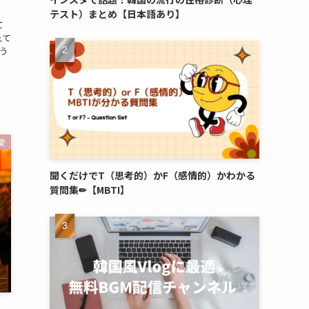
テスト）まとめ【日本語あり】
て
れて
う
愛
聞くだけでT（思考的）かF（感情的）かわかる
質問集✏︎【MBTI】