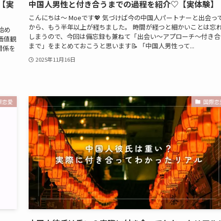
【実
中国人男性と付き合うまでの過程を紹介♡【実体験】
こんにちは～ Moeです💖 気づけば今の中国人パートナーと出会っ
から、もう半年以上が経ちました。 時間が経つと細かいことは忘
始め
しまうので、今回は備忘録も兼ねて「出会い～アプローチ～付き合
価値観
まで」をまとめておこうと思います📝 「中国人男性って...
関係を
2025年11月16日
際恋愛
国際恋