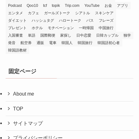
Podcast
Qoo10
tcf
topik
Trip.com
YouTube
お金
アプリ
エンタメ
カフェ
ガールズトーク
シアトル
スキンケア
ダイエット
ハッシュタグ
ハロートーク
バス
フレーズ
プレゼント
ホテル
モチベーション
一時帰国
中国旅行
入国審査
単語
国際郵便
家探し
日中恋愛
日韓カップル
独学
発音
航空券
通販
電車
韓国人
韓国旅行
韓国語初心者
韓国語教材
固定ページ
About me
TOP
サイトマップ
プライバシーポリシー