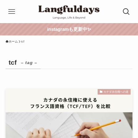
instagramも更新中✨
ホーム
tcf
tcf
– tag –
カナダ永住権への道