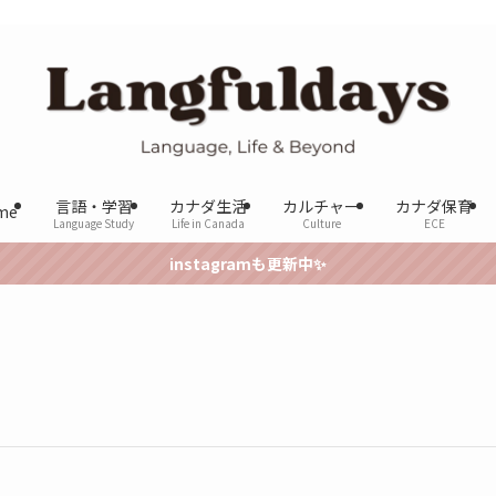
言語・学習
カナダ生活
カルチャー
カナダ保育
me
Language Study
Life in Canada
Culture
ECE
instagramも更新中✨