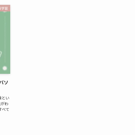
語学習
パソ
験とい
法がわ
すべて