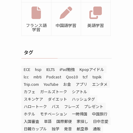
フランス語
中国語学習
英語学習
学習
タグ
ECE
hsp
IELTS
iPad勉強
Kpopアイドル
lcc
mbti
Podcast
Qoo10
tcf
topik
Trip.com
YouTube
お金
アプリ
エンタメ
カフェ
ガールズトーク
シアトル
スキンケア
ダイエット
ハッシュタグ
ハロートーク
バス
フレーズ
プレゼント
ホテル
モチベーション
一時帰国
中国旅行
入国審査
単語
国際郵便
家探し
日中恋愛
日韓カップル
独学
発音
航空券
通販