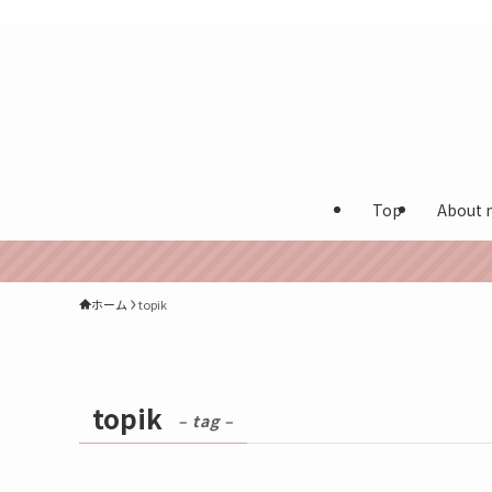
カナダ在住多言語保育士が実体験を発信する海外生活ブログ
Top
About 
ホーム
topik
topik
– tag –