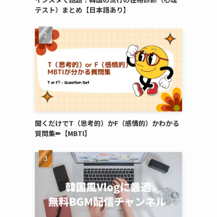
テスト）まとめ【日本語あり】
聞くだけでT（思考的）かF（感情的）かわかる
質問集✏︎【MBTI】