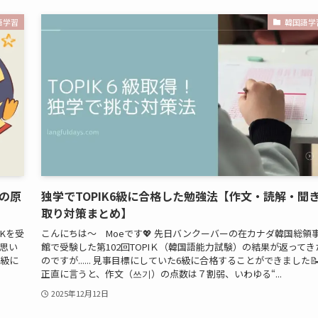
語学習
韓国語学
りの原
独学でTOPIK6級に合格した勉強法【作文・読解・聞
取り対策まとめ】
IKを受
こんにちは～ Moeです💖 先日バンクーバーの在カナダ韓国総領
思い
館で受験した第102回TOPIＫ（韓国語能力試験）の結果が返ってき
6級に
のですが...... 見事目標にしていた6級に合格することができました
正直に言うと、作文（쓰기）の点数は７割弱、いわゆる“...
2025年12月12日