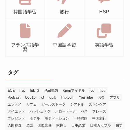
韓国語学習
旅行
HSP
フランス語学
中国語学習
英語学習
習
タグ
ECE
hsp
IELTS
iPad勉強
Kpopアイドル
lcc
mbti
Podcast
Qoo10
tcf
topik
Trip.com
YouTube
お金
アプリ
エンタメ
カフェ
ガールズトーク
シアトル
スキンケア
ダイエット
ハッシュタグ
ハロートーク
バス
フレーズ
プレゼント
ホテル
モチベーション
一時帰国
中国旅行
入国審査
単語
国際郵便
家探し
日中恋愛
日韓カップル
独学