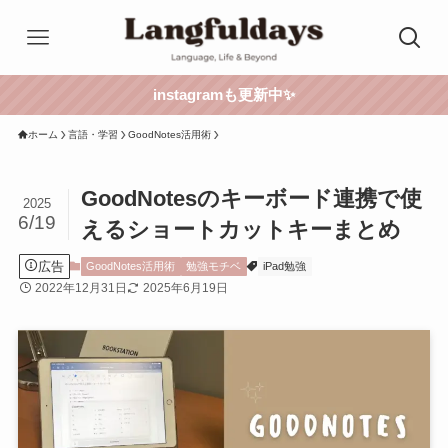
instagramも更新中✨
ホーム
言語・学習
GoodNotes活用術
GoodNotesのキーボード連携で使
2025
6/19
えるショートカットキーまとめ
広告
GoodNotes活用術
勉強モチベ
iPad勉強
2022年12月31日
2025年6月19日