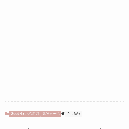
GoodNotes活用術
勉強モチベ
iPad勉強