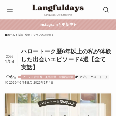
instagramも更新中✨
ホーム
言語・学習
フランス語学習
ハロートーク歴6年以上の私が体験
2026
した出会いエピソード4選【全て
1/04
実話】
広告
フランス語学習
英語学習
韓国語学習
アプリ
ハロートーク
2025年6月4日
2026年1月4日