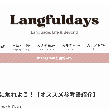
言語・学習
カナダ生活
カルチャー
カナダ保育
me
Language Study
Life in Canada
Culture
ECE
instagramも更新中✨
dで中国語に触れよう！【オススメ参考書紹介】
2026年7月27日