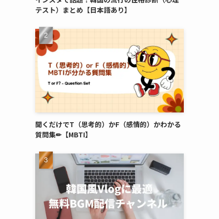
テスト）まとめ【日本語あり】
聞くだけでT（思考的）かF（感情的）かわかる
質問集✏︎【MBTI】