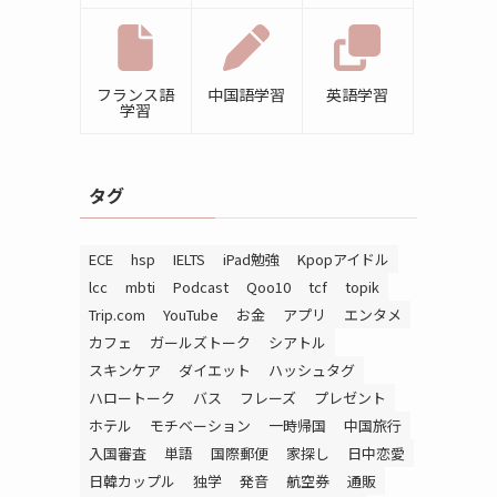
フランス語
中国語学習
英語学習
学習
タグ
ECE
hsp
IELTS
iPad勉強
Kpopアイドル
lcc
mbti
Podcast
Qoo10
tcf
topik
Trip.com
YouTube
お金
アプリ
エンタメ
カフェ
ガールズトーク
シアトル
スキンケア
ダイエット
ハッシュタグ
ハロートーク
バス
フレーズ
プレゼント
ホテル
モチベーション
一時帰国
中国旅行
入国審査
単語
国際郵便
家探し
日中恋愛
日韓カップル
独学
発音
航空券
通販