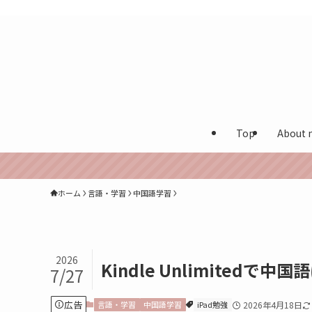
カナダ在住多言語保育士が実体験を発信する海外生活ブログ
Top
About 
ホーム
言語・学習
中国語学習
2026
Kindle Unlimite
7/27
広告
言語・学習
中国語学習
iPad勉強
2026年4月18日