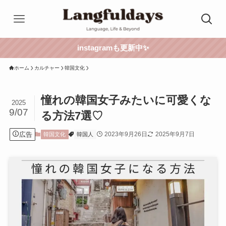
instagramも更新中✨
ホーム
カルチャー
韓国文化
憧れの韓国女子みたいに可愛くな
2025
9/07
る方法7選♡
広告
2023年9月26日
2025年9月7日
韓国文化
韓国人