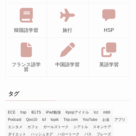
韓国語学習
旅行
HSP
フランス語学
中国語学習
英語学習
習
タグ
ECE
hsp
IELTS
iPad勉強
Kpopアイドル
lcc
mbti
Podcast
Qoo10
tcf
topik
Trip.com
YouTube
お金
アプリ
エンタメ
カフェ
ガールズトーク
シアトル
スキンケア
ダイエット
ハッシュタグ
ハロートーク
バス
フレーズ