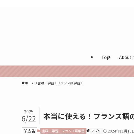
カナダ在住多言語保育士が実体験を発信する海外生活ブログ
Top
About 
ホーム
言語・学習
フランス語学習
2025
本当に使える！フランス語
6/22
広告
言語・学習
フランス語学習
アプリ
2024年11月10