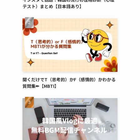
テスト）まとめ【日本語あり】
聞くだけでT（思考的）かF（感情的）かわかる
質問集✏︎【MBTI】