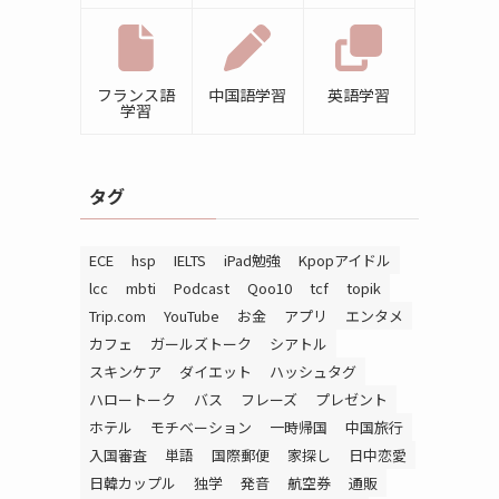
フランス語
中国語学習
英語学習
学習
タグ
ECE
hsp
IELTS
iPad勉強
Kpopアイドル
lcc
mbti
Podcast
Qoo10
tcf
topik
Trip.com
YouTube
お金
アプリ
エンタメ
カフェ
ガールズトーク
シアトル
スキンケア
ダイエット
ハッシュタグ
ハロートーク
バス
フレーズ
プレゼント
ホテル
モチベーション
一時帰国
中国旅行
入国審査
単語
国際郵便
家探し
日中恋愛
日韓カップル
独学
発音
航空券
通販