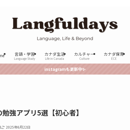
言語・学習
カナダ生活
カルチャー
カナダ保育
me
Language Study
Life in Canada
Culture
ECE
instagramも更新中✨
の勉強アプリ5選【初心者】
日
2025年6月22日