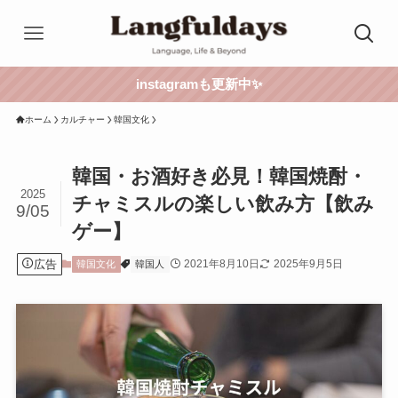
instagramも更新中✨
ホーム
カルチャー
韓国文化
韓国・お酒好き必見！韓国焼酎・
2025
チャミスルの楽しい飲み方【飲み
9/05
ゲー】
広告
2021年8月10日
2025年9月5日
韓国文化
韓国人