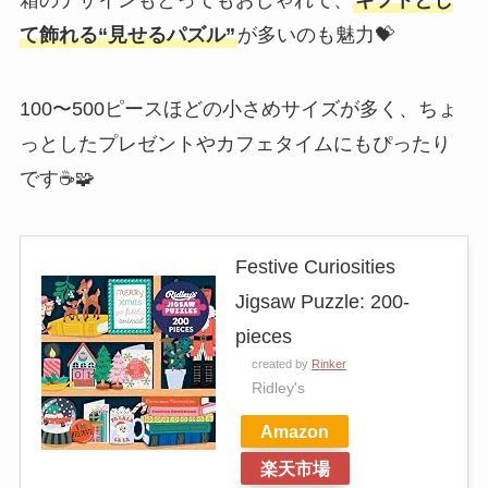
箱のデザインもとってもおしゃれで、
ギフトとし
て飾れる“見せるパズル”
が多いのも魅力💝
100〜500ピースほどの小さめサイズが多く、ちょ
っとしたプレゼントやカフェタイムにもぴったり
です☕🧩
Festive Curiosities
Jigsaw Puzzle: 200-
pieces
created by
Rinker
Ridley's
Amazon
楽天市場