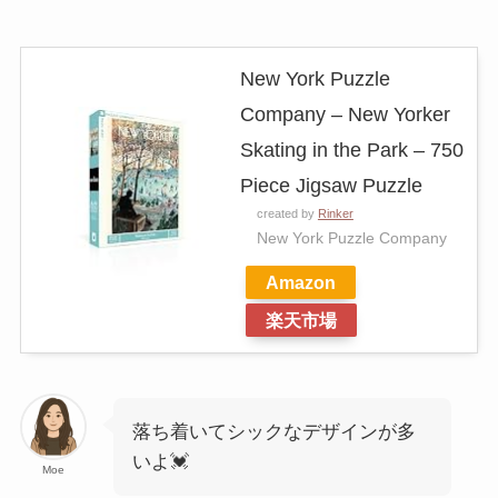
New York Puzzle
Company – New Yorker
Skating in the Park – 750
Piece Jigsaw Puzzle
created by
Rinker
New York Puzzle Company
Amazon
楽天市場
落ち着いてシックなデザインが多
いよ💓
Moe