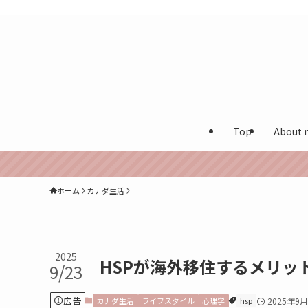
カナダ在住多言語保育士が実体験を発信する海外生活ブログ
Top
About 
ホーム
カナダ生活
2025
HSPが海外移住するメリッ
9/23
広告
カナダ生活
ライフスタイル
心理学
hsp
2025年9