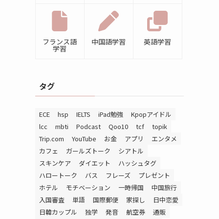
フランス語
中国語学習
英語学習
学習
タグ
ECE
hsp
IELTS
iPad勉強
Kpopアイドル
lcc
mbti
Podcast
Qoo10
tcf
topik
Trip.com
YouTube
お金
アプリ
エンタメ
カフェ
ガールズトーク
シアトル
スキンケア
ダイエット
ハッシュタグ
ハロートーク
バス
フレーズ
プレゼント
ホテル
モチベーション
一時帰国
中国旅行
入国審査
単語
国際郵便
家探し
日中恋愛
日韓カップル
独学
発音
航空券
通販