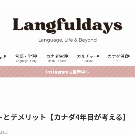
言語・学習
カナダ生活
カルチャー
カナダ保育
me
Language Study
Life in Canada
Culture
ECE
instagramも更新中✨
トとデメリット【カナダ4年目が考える】
月23日