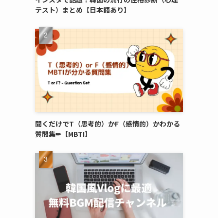
テスト）まとめ【日本語あり】
聞くだけでT（思考的）かF（感情的）かわかる
質問集✏︎【MBTI】