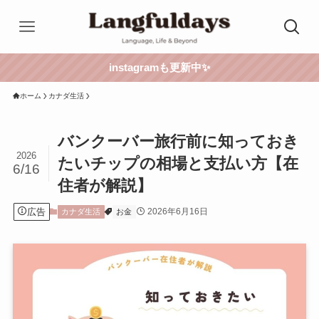
instagramも更新中✨
ホーム
カナダ生活
バンクーバー旅行前に知っておき
2026
たいチップの相場と支払い方【在
6/16
住者が解説】
広告
2026年6月16日
カナダ生活
お金