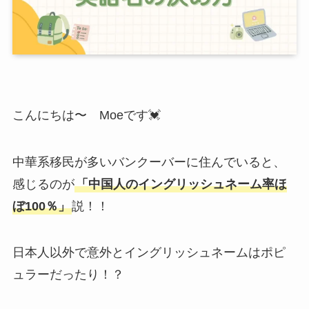
こんにちは〜 Moeです💓
中華系移民が多いバンクーバーに住んでいると、
感じるのが
「中国人のイングリッシュネーム率ほ
ぼ100％」
説！！
日本人以外で意外とイングリッシュネームはポピ
ュラーだったり！？