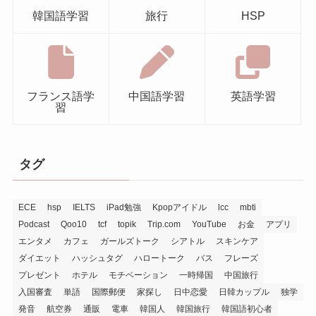
韓国語学習
旅行
HSP
フランス語学
中国語学習
英語学習
習
タグ
ECE
hsp
IELTS
iPad勉強
Kpopアイドル
lcc
mbti
Podcast
Qoo10
tcf
topik
Trip.com
YouTube
お金
アプリ
エンタメ
カフェ
ガールズトーク
シアトル
スキンケア
ダイエット
ハッシュタグ
ハロートーク
バス
フレーズ
プレゼント
ホテル
モチベーション
一時帰国
中国旅行
入国審査
単語
国際郵便
家探し
日中恋愛
日韓カップル
独学
発音
航空券
通販
電車
韓国人
韓国旅行
韓国語初心者