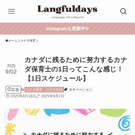
instagramも更新中✨
ホーム
カナダ保育
カナダに残るために努力するカナ
2025
ダ保育士の1日ってこんな感じ！
9/02
【1日スケジュール】
広告
カナダ保育
カナダ生活
モチベーション
2025年8月18日
2025年9月2日