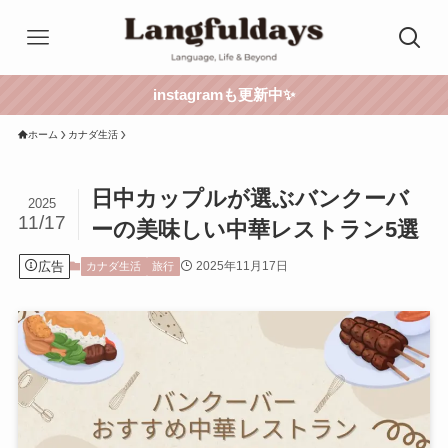
instagramも更新中✨
ホーム
カナダ生活
日中カップルが選ぶバンクーバ
2025
11/17
ーの美味しい中華レストラン5選
広告
2025年11月17日
カナダ生活
旅行