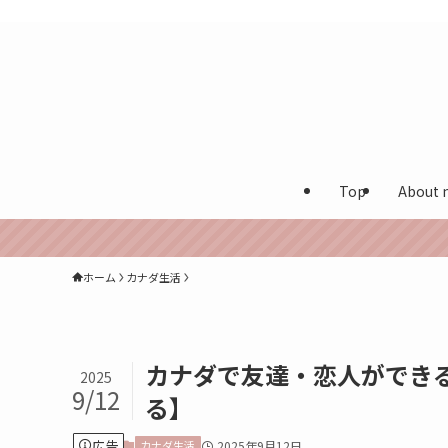
カナダ在住多言語保育士が実体験を発信する海外生活ブログ
Top
About 
ホーム
カナダ生活
カナダで友達・恋人ができ
2025
9/12
る】
広告
カナダ生活
2025年9月12日