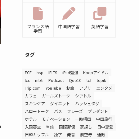
フランス語
中国語学習
英語学習
学習
タグ
ECE
hsp
IELTS
iPad勉強
Kpopアイドル
lcc
mbti
Podcast
Qoo10
tcf
topik
Trip.com
YouTube
お金
アプリ
エンタメ
カフェ
ガールズトーク
シアトル
スキンケア
ダイエット
ハッシュタグ
ハロートーク
バス
フレーズ
プレゼント
ホテル
モチベーション
一時帰国
中国旅行
仲
入国審査
単語
国際郵便
家探し
日中恋愛
日韓カップル
独学
発音
航空券
通販