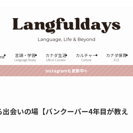
言語・学習
カナダ生活
カルチャー
カナダ保育
me
Language Study
Life in Canada
Culture
ECE
instagramも更新中✨
る出会いの場【バンクーバー4年目が教え