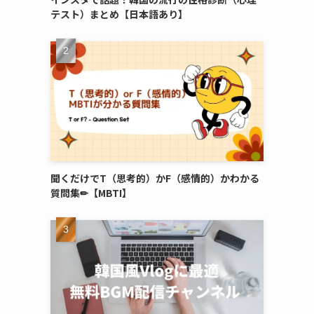
テスト）まとめ【日本語あり】
聞くだけでT（思考的）かF（感情的）かわかる
質問集✏︎【MBTI】