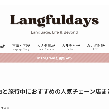
言語・学習
カナダ生活
カルチャー
カナダ保育
me
Language Study
Life in Canada
Culture
ECE
instagramも更新中✨
由と旅行中におすすめの人気チェーン店ま
7月29日