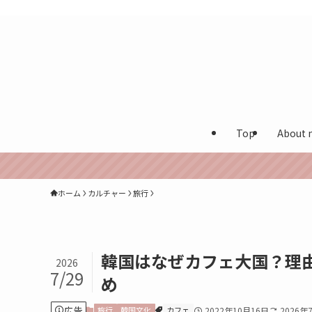
カナダ在住多言語保育士が実体験を発信する海外生活ブログ
Top
About 
ホーム
カルチャー
旅行
韓国はなぜカフェ大国？理
2026
7/29
め
広告
旅行
韓国文化
カフェ
2022年10月16日
2026年