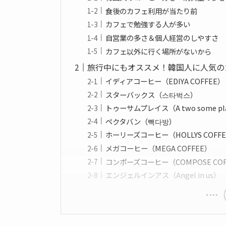
食後のカフェ利用が当たり前
カフェで勉強する人が多い
自営業の多さ＆個人経営のしやすさ
カフェ以外に行く場所がないから
旅行中にもオススメ！韓国人に人気の
イディアコーヒー（EDIYA COFFEE）
スターバックス（스타벅스）
トゥーサムプレイス（A two some pl
ペクタバン（빽다방）
ホーリーズコーヒー（HOLLYS COFF
メガコーヒー（MEGA COFFEE）
コンポーズコーヒー（COMPOSE COF
エンジェルインアス（Angel in us）