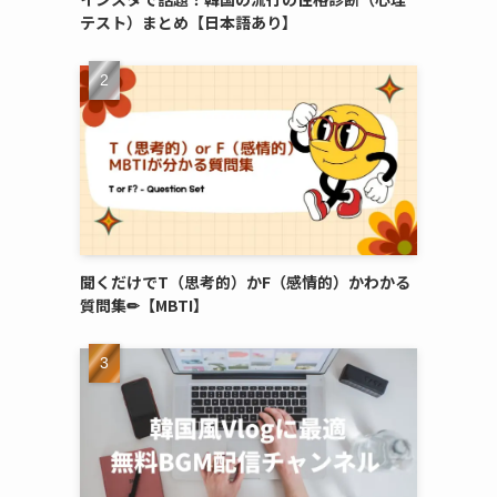
テスト）まとめ【日本語あり】
聞くだけでT（思考的）かF（感情的）かわかる
質問集✏︎【MBTI】