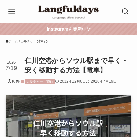
instagramも更新中✨
ホーム
カルチャー
旅行
仁川空港からソウル駅まで早く・
2026
7/19
安く移動する方法【電車】
広告
2022年12月6日
2026年7月19日
カルチャー
旅行