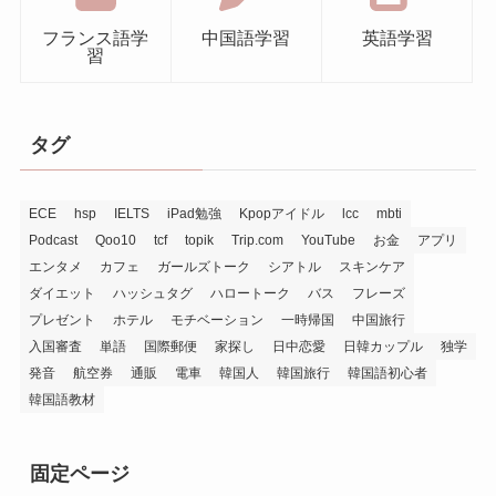
フランス語学
中国語学習
英語学習
習
タグ
ECE
hsp
IELTS
iPad勉強
Kpopアイドル
lcc
mbti
Podcast
Qoo10
tcf
topik
Trip.com
YouTube
お金
アプリ
エンタメ
カフェ
ガールズトーク
シアトル
スキンケア
ダイエット
ハッシュタグ
ハロートーク
バス
フレーズ
プレゼント
ホテル
モチベーション
一時帰国
中国旅行
入国審査
単語
国際郵便
家探し
日中恋愛
日韓カップル
独学
発音
航空券
通販
電車
韓国人
韓国旅行
韓国語初心者
韓国語教材
固定ページ