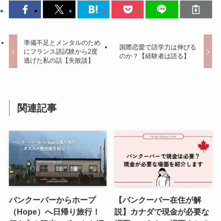
準備不足とメンタルのため
国際恋愛で語学力は伸びる
にフランス語試験から2度
のか？【経験者は語る】
逃げた私の話【失敗談】
関連記事
バンクーバーからホープ
【バンクーバー在住が解
（Hope）へ日帰り旅行！
説】カナダで現金が必要な