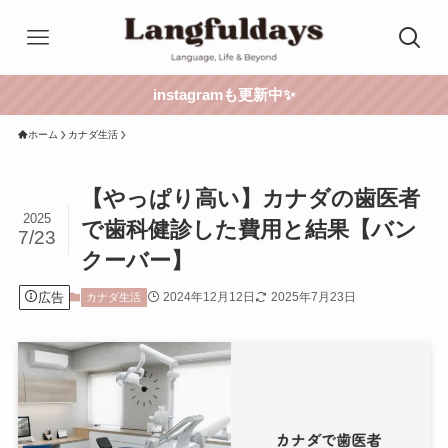
instagramも更新中✨
ホーム
カナダ生活
【やっぱり高い】カナダの歯医者
2025
で歯科健診した費用と結果【バン
7/23
クーバー】
広告
2024年12月12日
2025年7月23日
カナダ生活