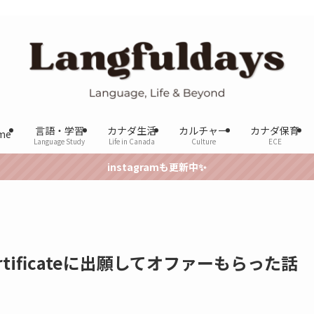
言語・学習
カナダ生活
カルチャー
カナダ保育
me
Language Study
Life in Canada
Culture
ECE
instagramも更新中✨
A Certificateに出願してオファーもらった話