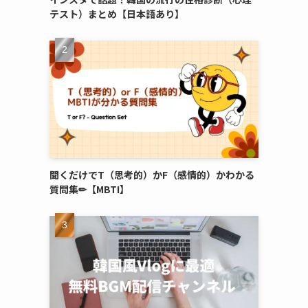
テスト）まとめ【日本語あり】
聞くだけでT（思考的）かF（感情的）かわかる
質問集✏︎【MBTI】