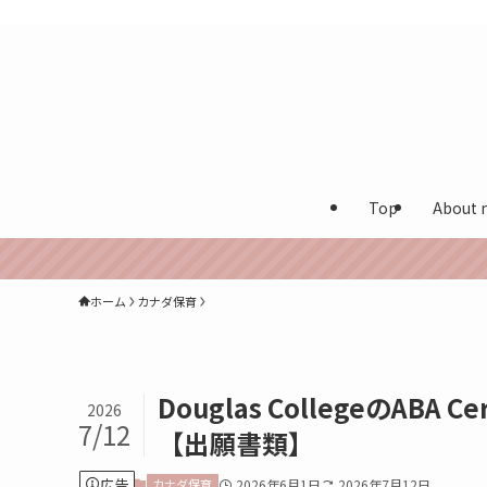
カナダ在住多言語保育士が実体験を発信する海外生活ブログ
Top
About 
ホーム
カナダ保育
Douglas CollegeのAB
2026
7/12
【出願書類】
広告
カナダ保育
2026年6月1日
2026年7月12日