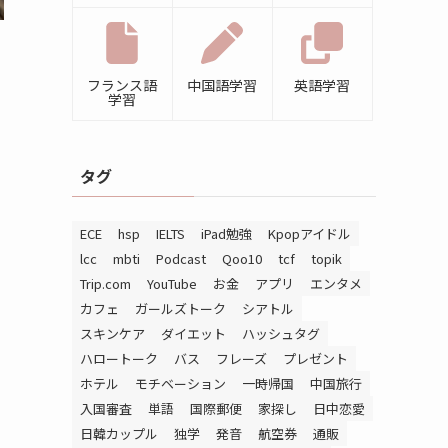
フランス語
中国語学習
英語学習
学習
タグ
ECE
hsp
IELTS
iPad勉強
Kpopアイドル
lcc
mbti
Podcast
Qoo10
tcf
topik
Trip.com
YouTube
お金
アプリ
エンタメ
カフェ
ガールズトーク
シアトル
スキンケア
ダイエット
ハッシュタグ
ハロートーク
バス
フレーズ
プレゼント
ホテル
モチベーション
一時帰国
中国旅行
入国審査
単語
国際郵便
家探し
日中恋愛
日韓カップル
独学
発音
航空券
通販