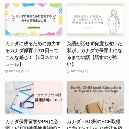
カナダに残るために努力す
英語が話せず何度も泣いた
るカナダ保育士の1日って
私が、カナダで保育士にな
こんな感じ！【1日スケジ
るまでの話【話すのが怖
ュール】
い】
2025年8月18日
2025年6月3日
カナダ保育留学やPRに必
カナダ・BC州のECE取得
須！ビザ申請用健康診断に
に向けたカレッジ生活を紹