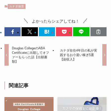
カナダ保育
よかったらシェアしてね！
Douglas CollegeのABA
カナダ在住4年目の私が実
Certificateに出願してオフ
践するお小遣い稼ぎ5選
ァーもらった話【出願書
【副収入】
類】
関連記事