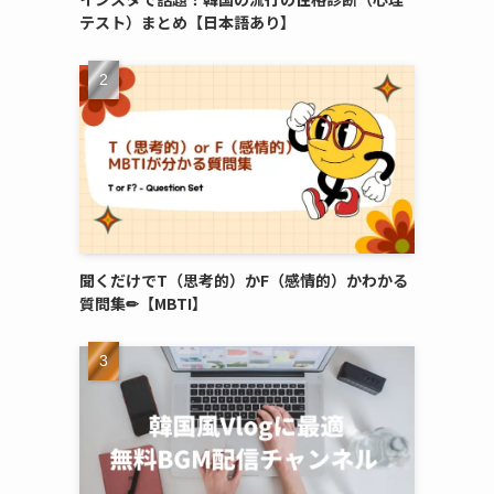
テスト）まとめ【日本語あり】
聞くだけでT（思考的）かF（感情的）かわかる
質問集✏︎【MBTI】