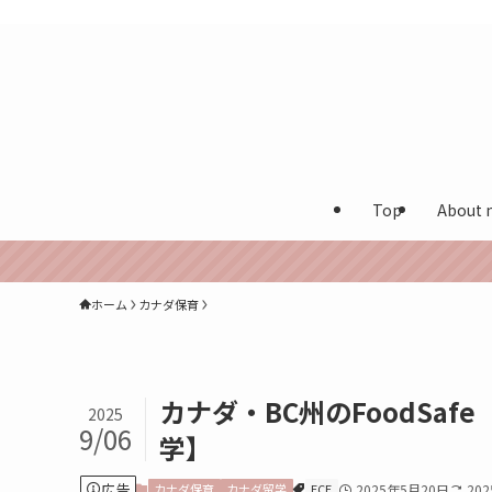
カナダ在住多言語保育士が実体験を発信する海外生活ブログ
Top
About 
ホーム
カナダ保育
カナダ・BC州のFoodSaf
2025
9/06
学】
広告
カナダ保育
カナダ留学
ECE
2025年5月20日
20