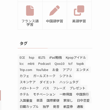
フランス語
中国語学習
英語学習
学習
タグ
ECE
hsp
IELTS
iPad勉強
Kpopアイドル
lcc
mbti
Podcast
Qoo10
tcf
topik
Trip.com
YouTube
お金
アプリ
エンタメ
カフェ
ガールズトーク
シアトル
スキンケア
ダイエット
ハッシュタグ
ハロートーク
バス
フレーズ
プレゼント
ホテル
モチベーション
一時帰国
中国旅行
入国審査
単語
国際郵便
家探し
日中恋愛
日韓カップル
独学
発音
航空券
通販