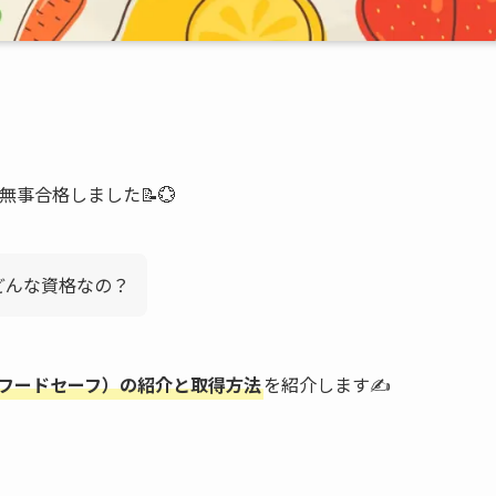
に無事合格しました📝💮
てどんな資格なの？
e（フードセーフ）の紹介と取得方法
を紹介します✍️