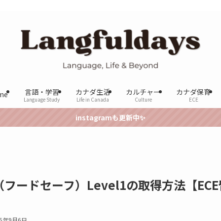
言語・学習
カナダ生活
カルチャー
カナダ保育
me
Language Study
Life in Canada
Culture
ECE
instagramも更新中✨
e（フードセーフ）Level1の取得方法【ECE
25年9月6日