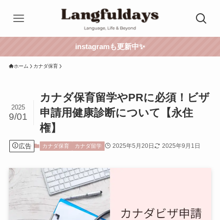
instagramも更新中✨
ホーム
カナダ保育
カナダ保育留学やPRに必須！ビザ
2025
申請用健康診断について【永住
9/01
権】
広告
2025年5月20日
2025年9月1日
カナダ保育
カナダ留学