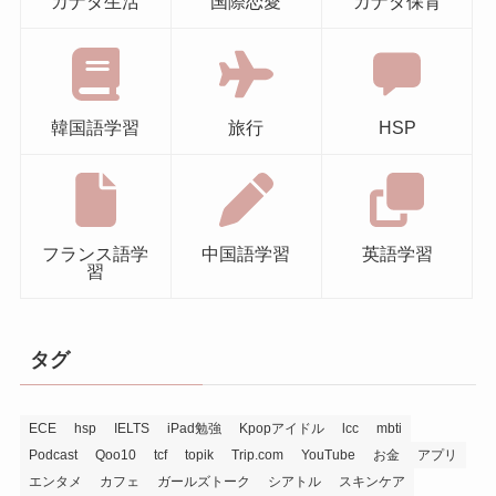
カナダ生活
国際恋愛
カナダ保育
韓国語学習
旅行
HSP
フランス語学
中国語学習
英語学習
習
タグ
ECE
hsp
IELTS
iPad勉強
Kpopアイドル
lcc
mbti
Podcast
Qoo10
tcf
topik
Trip.com
YouTube
お金
アプリ
エンタメ
カフェ
ガールズトーク
シアトル
スキンケア