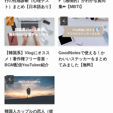
行の性格診断（心理テス
F（感情的）かわかる質問
ト）まとめ【日本語あり】
集✏︎【MBTI】
【韓国系】Vlogにオスス
GoodNotesで使える！か
メ！著作権フリー音楽・
わいいステッカーをまとめ
BGM配信YouTuber紹介
てみました【無料】
韓国人カップルの恋人（彼